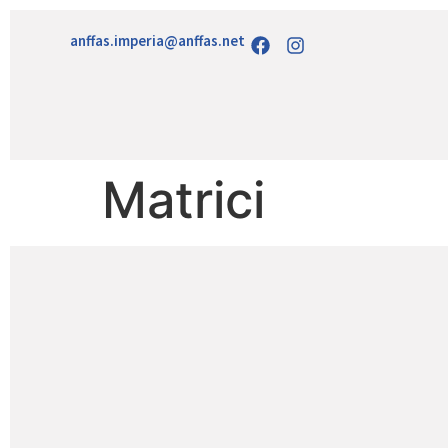
anffas.imperia@anffas.net
Matrici