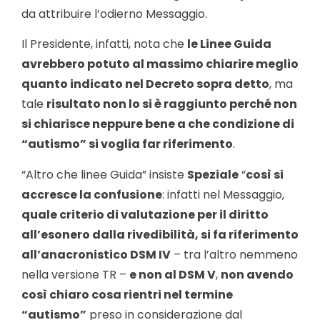
da attribuire l’odierno Messaggio.
Il Presidente, infatti, nota che
le Linee Guida
avrebbero potuto al massimo chiarire meglio
quanto indicato nel Decreto sopra detto
, ma
tale
risultato non lo si è raggiunto perché non
si chiarisce neppure bene a che condizione di
“autismo” si voglia far riferimento
.
“Altro che linee Guida” insiste
Speziale
“
così si
accresce la confusione
: infatti nel Messaggio,
quale criterio di valutazione per il diritto
all’esonero dalla rivedibilità, si fa riferimento
all’anacronistico DSM IV
– tra l’altro nemmeno
nella versione TR –
e non al DSM V
,
non avendo
così chiaro cosa rientri nel termine
“autismo”
preso in considerazione dal