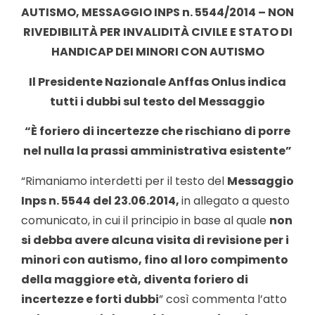
AUTISMO, MESSAGGIO INPS n. 5544/2014 – NON
RIVEDIBILITÀ PER INVALIDITÀ CIVILE E STATO DI
HANDICAP DEI MINORI CON AUTISMO
Il Presidente Nazionale Anffas Onlus indica
tutti i dubbi sul testo del Messaggio
“È foriero di incertezze che rischiano di porre
nel nulla la prassi amministrativa esistente”
“Rimaniamo interdetti per il testo del
Messaggio
Inps n. 5544 del 23.06.2014,
in allegato a questo
comunicato, in cui il principio in base al quale
non
si debba avere alcuna visita di revisione per i
minori con autismo, fino al loro compimento
della maggiore età, diventa foriero di
incertezze e forti dubbi
” così commenta l’atto